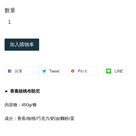
數量
加入購物車
分享
Tweet
Pin it
LINE
► 香蕉核桃布朗尼
內容物：450g/條
成分：香蕉/核桃/巧克力/
/
/
奶油
麵粉
蛋