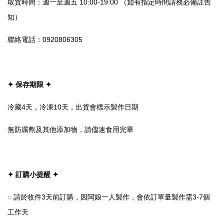
取貨時間：週一至週五 10:00-19:00 （如有指定時間請務必備註告
知）
聯絡電話：0920806305
✦ 保存期限 ✦
冷藏4天，冷凍10天，出貨會標示製作日期
無防腐劑及其他添加物，請儘速食用完畢
✦ 訂購小提醒 ✦
◌ 請於收件3天前訂購，因闆娘一人製作，會依訂單量製作需3-7個
工作天