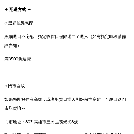
✦ 配送方式 ✦
◌ 黑貓低溫宅配
黑貓週日不宅配，指定收貨日僅限週二至週六（如有指定時段請備
註告知）
滿3500免運費
◌ 門市自取
如果您剛好住在高雄，或者取貨日當天剛好前往高雄，可親自到門
市取貨唷～
門市地址：807 高雄市三民區義光街8號